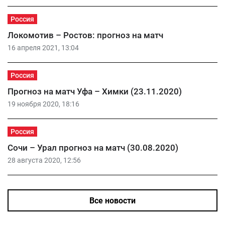
Россия
Локомотив – Ростов: прогноз на матч
16 апреля 2021, 13:04
Россия
Прогноз на матч Уфа – Химки (23.11.2020)
19 ноября 2020, 18:16
Россия
Сочи – Урал прогноз на матч (30.08.2020)
28 августа 2020, 12:56
Все новости