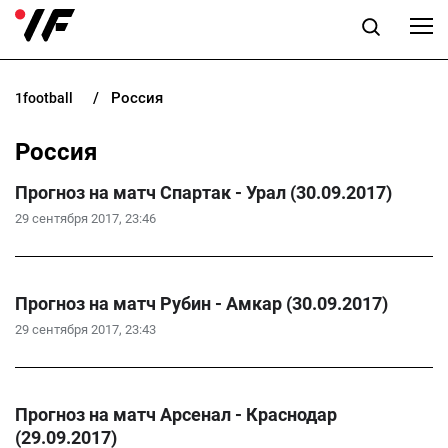
Россия
1football
НОВОСТИ
Россия
ПРОГНОЗЫ
Прогноз на матч Спартак - Урал (30.09.2017)
БУКМЕКЕРЫ
29 сентября 2017, 23:46
КАЗИНО
Прогноз на матч Рубин - Амкар (30.09.2017)
РАЗНОЕ
29 сентября 2017, 23:43
Прогноз на матч Арсенал - Краснодар
(29.09.2017)