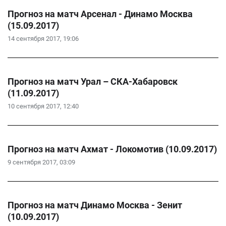
Прогноз на матч Арсенал - Динамо Москва
(15.09.2017)
14 сентября 2017, 19:06
Прогноз на матч Урал – СКА-Хабаровск
(11.09.2017)
10 сентября 2017, 12:40
Прогноз на матч Ахмат - Локомотив (10.09.2017)
9 сентября 2017, 03:09
Прогноз на матч Динамо Москва - Зенит
(10.09.2017)