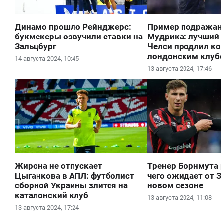
Динамо прошло Рейнджерс:
Пример подражан
букмекеры озвучили ставки на
Мудрика: лучший
Зальцбург
Челси продлил ко
лондонским клу
14 августа 2024, 10:45
13 августа 2024, 17:46
Жирона не отпускает
Тренер Борнмута 
Цыганкова в АПЛ: футболист
чего ожидает от 
сборной Украины злится на
новом сезоне
каталонский клуб
13 августа 2024, 11:08
13 августа 2024, 17:24