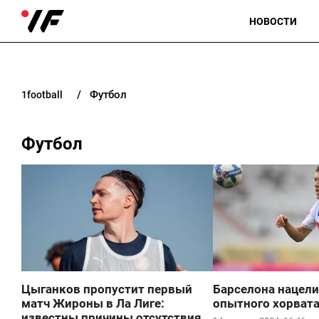
НОВОСТИ
Футбол
1football
Футбол
Цыганков пропустит первый
Барселона нацели
матч Жироны в Ла Лиге:
опытного хорват
известны причины отсутствия