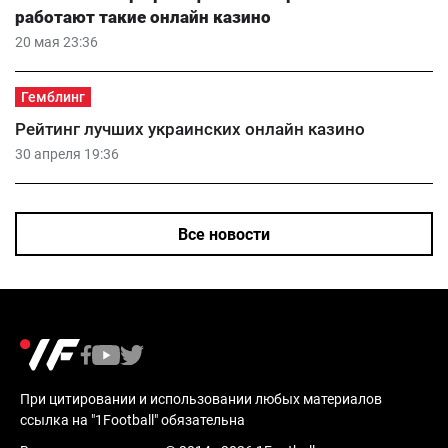
работают такие онлайн казино
20 мая 23:36
Гемблинг
Рейтинг лучших украинских онлайн казино
30 апреля 19:36
Все новости
При цитировании и использовании любых материалов
ссылка на "1Football" обязательна