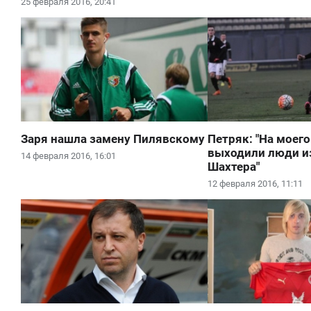
25 февраля 2016, 20:41
Заря нашла замену Пилявскому
Петряк: "На моего
выходили люди и
14 февраля 2016, 16:01
Шахтера"
12 февраля 2016, 11:11