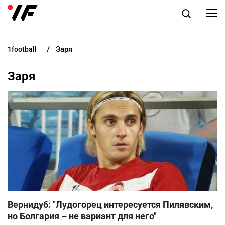
Заря
1football
НОВОСТИ
Заря
ПРОГНОЗЫ
БУКМЕКЕРЫ
КАЗИНО
РАЗНОЕ
UK
RU
Вернидуб: "Лудогорец интересуется Пилявским,
но Болгария – не вариант для него"