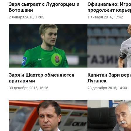
Заря сыграет с Лудогорцем и
Официально: Игр
Ботошани
продолжит карьер
2 января 2016, 17:05
1 января 2016, 17:42
Заря и Шахтер обменяются
Капитан Зари вер
вратарями
Луганск
30 декабря 2015, 16:26
28 декабря 2015, 14:00