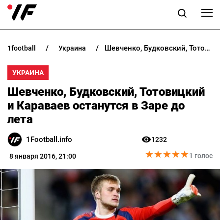
Шевченко, Будковский, Тотовицкий и Караваев останутся в Заре до лета
1football
украина
НОВОСТИ
УКРАИНА
ПРОГНОЗЫ
Шевченко, Будковский, Тотовицкий
БУКМЕКЕРЫ
и Караваев останутся в Заре до
лета
КАЗИНО
1Football.info
1232
★
★
★
★
★
★
★
★
★
★
РАЗНОЕ
1 голос
8 января 2016, 21:00