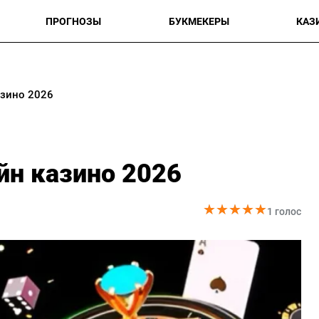
ПРОГНОЗЫ
БУКМЕКЕРЫ
КАЗ
азино 2026
йн казино 2026
★
★
★
★
★
★
★
★
★
★
1 голос