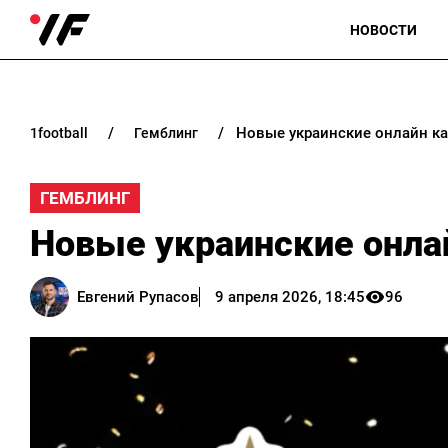
НОВОСТИ
Новые украинские онлайн к
1football
гемблинг
ГЕМБЛИНГ
Новые украинские онла
Евгений Рупасов
9 апреля 2026, 18:45
96