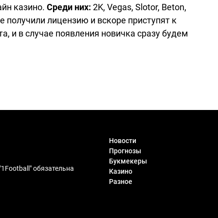
айн казино.
Среди них:
2K, Vegas, Slotor, Beton,
е получили лицензию и вскоре приступят к
а, и в случае появления новичка сразу будем
Новости
Прогнозы
Букмекеры
1Football" обязательна
Казино
Разное