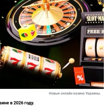
Новые онлайн казино Украины.
ине в 2026 году.