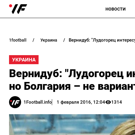
НОВОСТИ
Вернидуб: "Лудогорец интерес
1football
украина
УКРАИНА
Вернидуб: "Лудогорец и
но Болгария – не вариан
1Football.info
1 февраля 2016, 12:04
1314