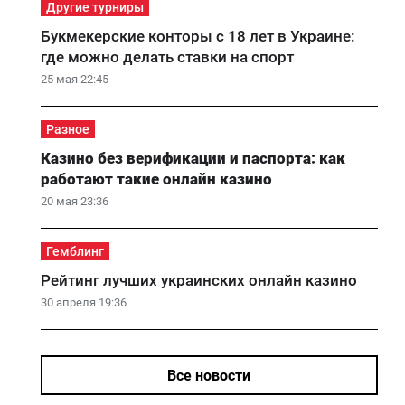
Другие турниры
Букмекерские конторы с 18 лет в Украине:
где можно делать ставки на спорт
25 мая 22:45
Разное
Казино без верификации и паспорта: как
работают такие онлайн казино
20 мая 23:36
Гемблинг
Рейтинг лучших украинских онлайн казино
30 апреля 19:36
Все новости