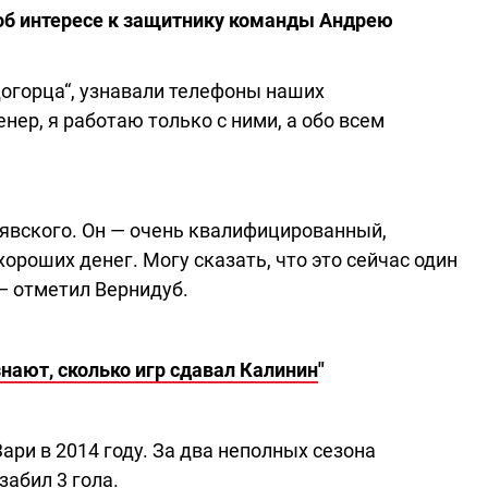
об интересе к защитнику команды Андрею
догорца“, узнавали телефоны наших
нер, я работаю только с ними, а обо всем
илявского. Он — очень квалифицированный,
ороших денег. Могу сказать, что это сейчас один
— отметил Вернидуб.
знают, сколько игр сдавал Калинин
"
ри в 2014 году. За два неполных сезона
забил 3 гола.