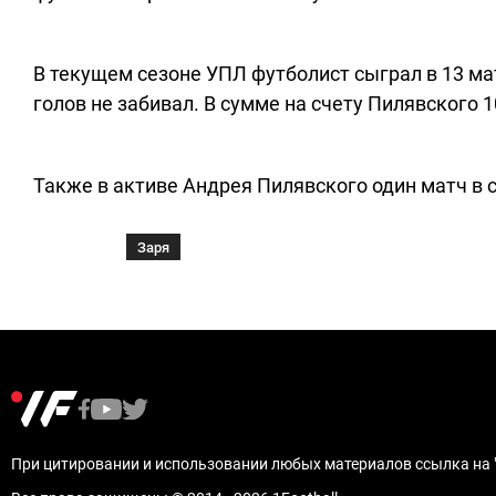
В текущем сезоне УПЛ футболист сыграл в 13 мат
голов не забивал. В сумме на счету Пилявского 
Также в активе Андрея Пилявского один матч в 
Заря
При цитировании и использовании любых материалов ссылка на "