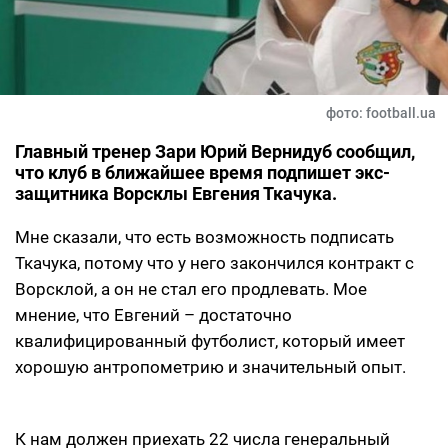
фото: football.ua
Главный тренер Зари Юрий Вернидуб сообщил,
что клуб в ближайшее время подпишет экс-
защитника Ворсклы Евгения Ткачука.
Мне сказали, что есть возможность подписать
Ткачука, потому что у него закончился контракт с
Ворсклой, а он не стал его продлевать. Мое
мнение, что Евгений – достаточно
квалифицированный футболист, который имеет
хорошую антропометрию и значительный опыт.
К нам должен приехать 22 числа генеральный