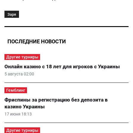
Заря
ПОСЛЕДНИЕ НОВОСТИ
Другие турниры
Онлайн казино с 18 лет для игроков с Украины
5 августа 02:00
Гемблинг
Фриспины за регистрацию без депозита в
казино Украины
17 июня 18:13
Другие турниры