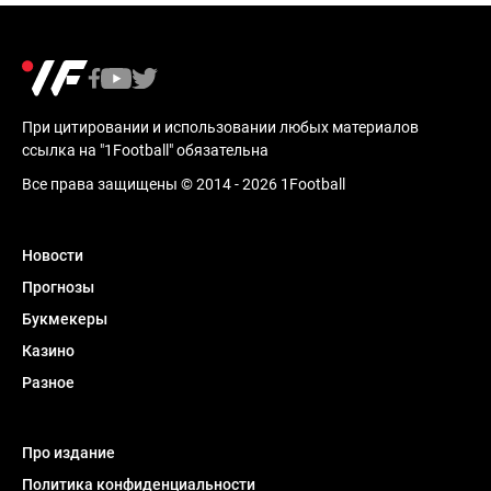
При цитировании и использовании любых материалов
ссылка на "1Football" обязательна
Все права защищены © 2014 - 2026 1Football
Новости
Прогнозы
Букмекеры
Казино
Разное
Про издание
Политика конфиденциальности