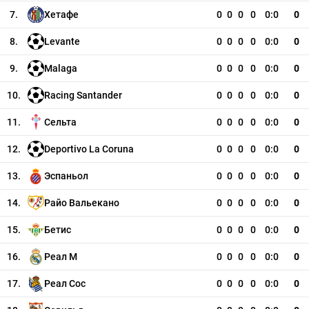
7.
Хетафе
0
0
0
0
0:0
0
8.
Levante
0
0
0
0
0:0
0
9.
Malaga
0
0
0
0
0:0
0
10.
Racing Santander
0
0
0
0
0:0
0
11.
Сельта
0
0
0
0
0:0
0
12.
Deportivo La Coruna
0
0
0
0
0:0
0
13.
Эспаньол
0
0
0
0
0:0
0
14.
Райо Вальекано
0
0
0
0
0:0
0
15.
Бетис
0
0
0
0
0:0
0
16.
Реал М
0
0
0
0
0:0
0
17.
Реал Сос
0
0
0
0
0:0
0