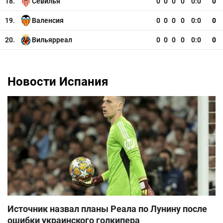
18.
Севилья
0
0
0
0
0:0
0
19.
Валенсия
0
0
0
0
0:0
0
20.
Вильярреал
0
0
0
0
0:0
0
Новости Испания
Источник назвал планы Реала по Лунину после
ошибки украинского голкипера