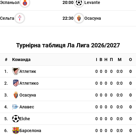
Эспаньол
20:00
Levante
Сельта
22:30
Осасуна
Турнірна таблиця Ла Лига 2026/2027
#
Команда
І
В
Н
П
М
О
1.
Атлетик
0
0
0
0
0:0
0
2.
Атлетико
0
0
0
0
0:0
0
3.
Осасуна
0
0
0
0
0:0
0
4.
Алавес
0
0
0
0
0:0
0
5.
Elche
0
0
0
0
0:0
0
6.
Барселона
0
0
0
0
0:0
0