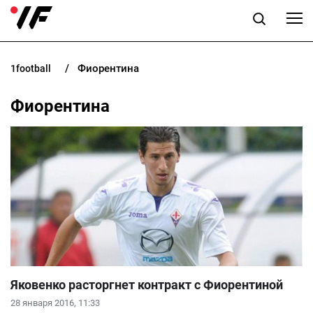
Фиорентина
1football
НОВОСТИ
Фиорентина
ПРОГНОЗЫ
БУКМЕКЕРЫ
КАЗИНО
РАЗНОЕ
UK
RU
Яковенко расторгнет контракт с Фиорентиной
28 января 2016, 11:33