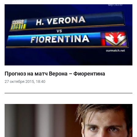
Прогноз на матч Верона – Фиорентина
27 октября 2015, 18:40