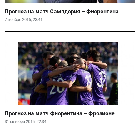
Прогноз на матч Сампдория – Фиорентина
7 ноября 2015, 23:41
Прогноз на матч Фиорентина – Фрозионе
31 октября 2015, 22:34