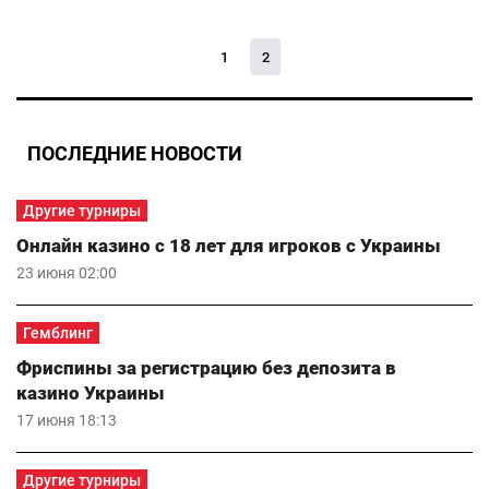
1
2
ПОСЛЕДНИЕ НОВОСТИ
Другие турниры
Онлайн казино с 18 лет для игроков с Украины
23 июня 02:00
Гемблинг
Фриспины за регистрацию без депозита в
казино Украины
17 июня 18:13
Другие турниры