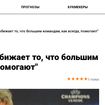
ПРОГНОЗЫ
БУКМЕКЕРЫ
обижает то, что большим командам, как всегда, помогают"
обижает то, что большим
помогают"
★
★
★
★
★
★
★
★
★
★
1 голос