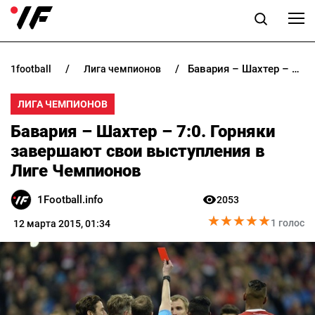
Бавария – Шахтер – 7:0. Горняки завершают свои выступления в Лиге Чемпионов
1football
лига чемпионов
НОВОСТИ
ЛИГА ЧЕМПИОНОВ
ПРОГНОЗЫ
Бавария – Шахтер – 7:0. Горняки
БУКМЕКЕРЫ
завершают свои выступления в
Лиге Чемпионов
КАЗИНО
1Football.info
2053
★
★
★
★
★
★
★
★
★
★
РАЗНОЕ
1 голос
12 марта 2015, 01:34