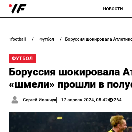
НОВОСТИ
1football
футбол
ФУТБОЛ
Боруссия шокировала А
«шмели» прошли в полу
Сергей Иванчук
17 апреля 2024, 08:42
264