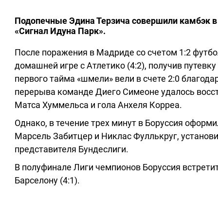
Подопечные Эдина Терзича совершили камбэк в 
«Сигнал Идуна Парк».
После поражения в Мадриде со счетом 1:2 футб
домашней игре с Атлетико (4:2), получив путевк
первого тайма «шмели» вели в счете 2:0 благод
перерыва команде Диего Симеоне удалось восст
Матса Хуммельса и гола Анхеля Корреа.
Однако, в течение трех минут в Боруссия оформи
Марсель Забитцер и Никлас Фуллькруг, установи
представителя Бундеслиги.
В полуфинале Лиги чемпионов Боруссия встрети
Барселону (4:1).