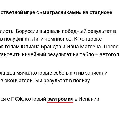
ответной игре с «матрасниками» на стадионе
олисты Боруссии вырвали победный результат в
у в полуфинал Лиги чемпионов. К концовке
аря голам Юлиана Брандта и Иана Матсена. После
ановить ничейный результат на табло – автогол
ла два мяча, которые себе в актив записали
в окончательный результат в пользу
тся с ПСЖ, который
разгромил
в Испании