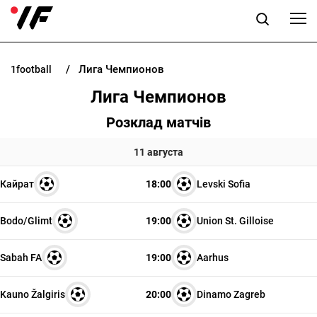
Лига Чемпионов
1football
НОВОСТИ
Лига Чемпионов
ПРОГНОЗЫ
Розклад матчів
БУКМЕКЕРЫ
11 августа
Кайрат
18:00
Levski Sofia
КАЗИНО
Bodo/Glimt
19:00
Union St. Gilloise
РАЗНОЕ
Sabah FA
19:00
Aarhus
Kauno Žalgiris
20:00
Dinamo Zagreb