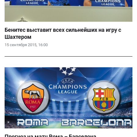
Бенитес выставит всех сильнейших на игру с
Шахтером
15 сентября 2015, 16:00
Прогноз на матч Рома – Барселона