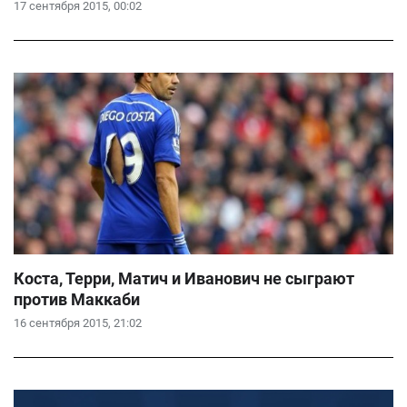
17 сентября 2015, 00:02
Коста, Терри, Матич и Иванович не сыграют
против Маккаби
16 сентября 2015, 21:02