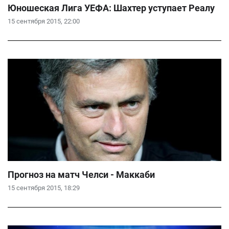
Юношеская Лига УЕФА: Шахтер уступает Реалу
15 сентября 2015, 22:00
Прогноз на матч Челси - Маккаби
15 сентября 2015, 18:29