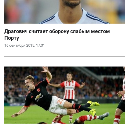
Драгович считает оборону слабым местом
Порту
16 сентября 2015, 17:31