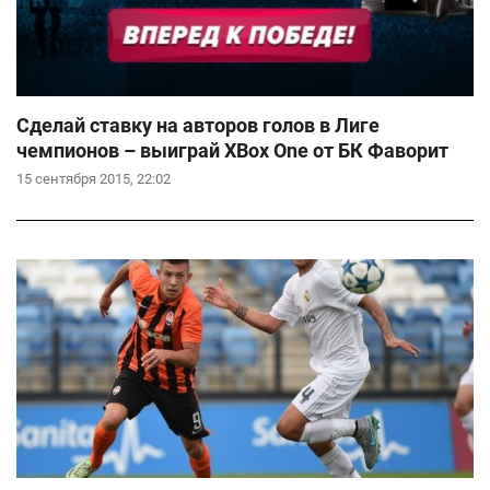
Сделай ставку на авторов голов в Лиге
чемпионов – выиграй XBox One от БК Фаворит
15 сентября 2015, 22:02