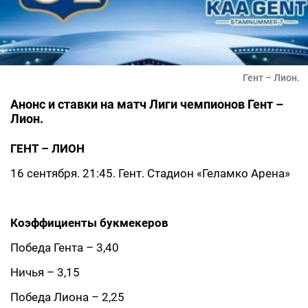
Гент – Лион.
Анонс и ставки на матч Лиги чемпионов Гент –
Лион.
ГЕНТ – ЛИОН
16 сентября. 21:45. Гент. Стадион «Геламко Арена»
Коэффициенты букмекеров
Победа Гента – 3,40
Ничья – 3,15
Победа Лиона – 2,25