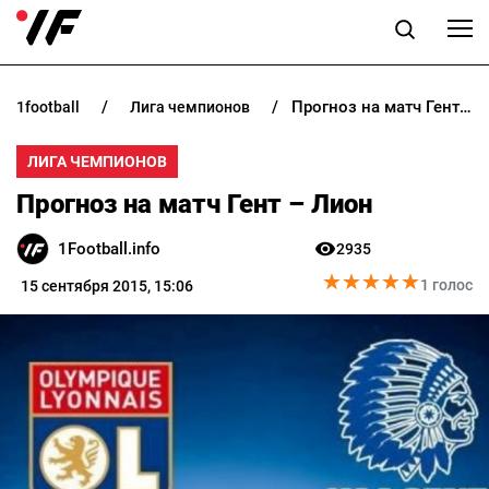
Прогноз на матч Гент – Лион
1football
лига чемпионов
НОВОСТИ
ЛИГА ЧЕМПИОНОВ
ПРОГНОЗЫ
Прогноз на матч Гент – Лион
БУКМЕКЕРЫ
1Football.info
2935
★
★
★
★
★
★
★
★
★
★
КАЗИНО
1 голос
15 сентября 2015, 15:06
РАЗНОЕ