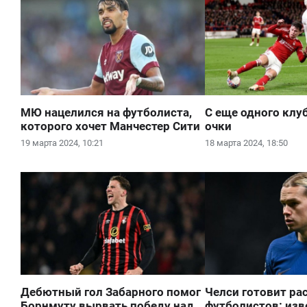
МЮ нацелился на футболиста,
С еще одного клу
которого хочет Манчестер Сити
очки
19 марта 2024, 10:21
18 марта 2024, 18:50
Дебютный гол Забарного помог
Челси готовит р
Борнмуту вырвать победу над
футболистов: изве