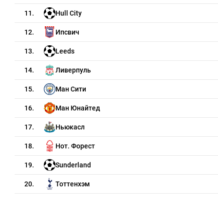
11.
Hull City
12.
Ипсвич
13.
Leeds
14.
Ливерпуль
15.
Ман Сити
16.
Ман Юнайтед
17.
Ньюкасл
18.
Нот. Форест
19.
Sunderland
20.
Тоттенхэм