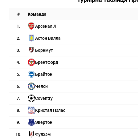
#
Команда
1.
Арсенал Л
2.
Астон Вилла
3.
Борнмут
4.
Брентфорд
5.
Брайтон
6.
Челси
7.
Coventry
8.
Кристал Пэлас
9.
Эвертон
10.
Фулхэм