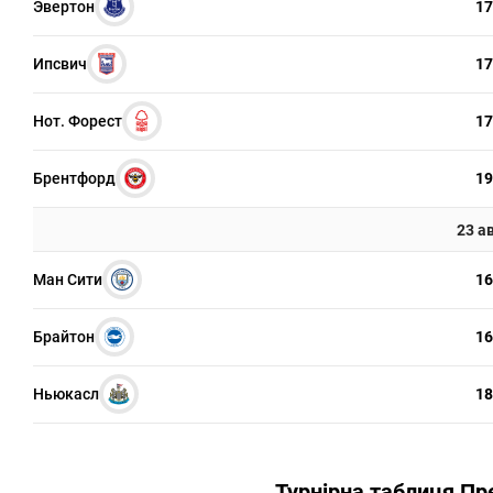
Эвертон
17
Ипсвич
17
Нот. Форест
17
Брентфорд
19
23 а
Ман Сити
16
Брайтон
16
Ньюкасл
18
Турнірна таблиця Пр