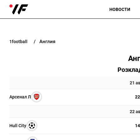
НОВОСТИ
Англия
1football
Ан
Розкла
21 а
Арсенал Л
22
22 а
Hull City
14