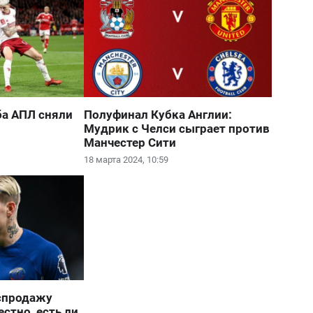
ба АПЛ сняли
Полуфинал Кубка Англии:
Мудрик с Челси сыграет против
Манчестер Сити
18 марта 2024, 10:59
аспродажу
стно, есть ли