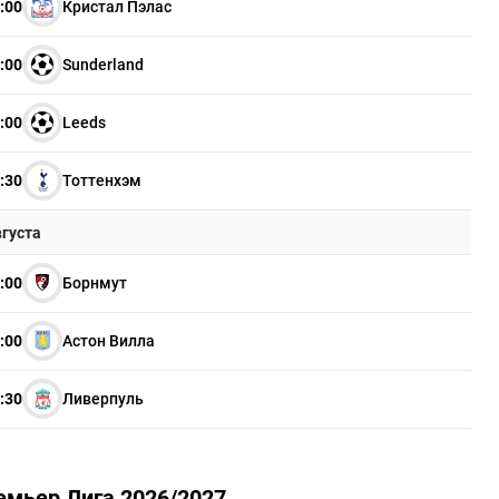
:00
Кристал Пэлас
:00
Sunderland
:00
Leeds
:30
Тоттенхэм
вгуста
:00
Борнмут
:00
Астон Вилла
:30
Ливерпуль
емьер Лига 2026/2027