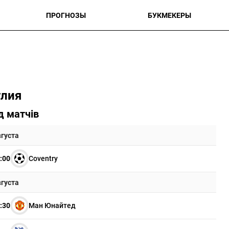
ПРОГНОЗЫ
БУКМЕКЕРЫ
глия
д матчів
вгуста
:00
Coventry
вгуста
:30
Ман Юнайтед