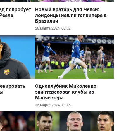
ед попробует
Новый вратарь для Челси:
Реала
лондонцы нашли голкипера в
Бразилии
28 марта 2024, 08:52
ренировать
Одноклубник Миколенко
ны
заинтересовал клубы из
Манчестера
25 марта 2024, 19:15