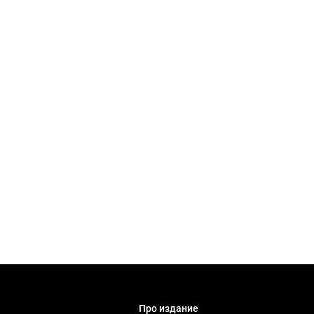
Про издание