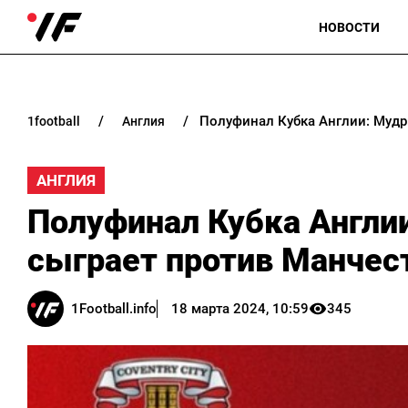
НОВОСТИ
Полуфинал Кубка Англии: Мудр
1football
англия
АНГЛИЯ
Полуфинал Кубка Англии
сыграет против Манчес
1Football.info
18 марта 2024, 10:59
345