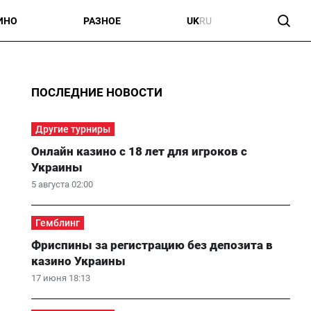
ИНО
РАЗНОЕ
UK
RU
ПОСЛЕДНИЕ НОВОСТИ
Другие турниры
Онлайн казино с 18 лет для игроков с
Украины
5 августа 02:00
Гемблинг
Фриспины за регистрацию без депозита в
казино Украины
17 июня 18:13