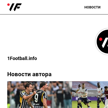
НОВОСТИ
1Football.info
Новости автора