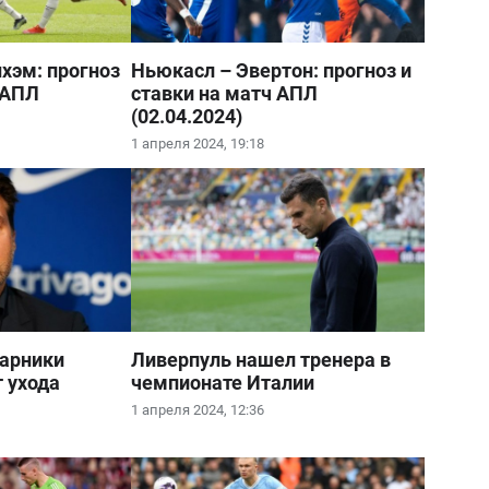
нхэм: прогноз
Ньюкасл – Эвертон: прогноз и
 АПЛ
ставки на матч АПЛ
(02.04.2024)
1 апреля 2024, 19:18
парники
Ливерпуль нашел тренера в
 ухода
чемпионате Италии
1 апреля 2024, 12:36