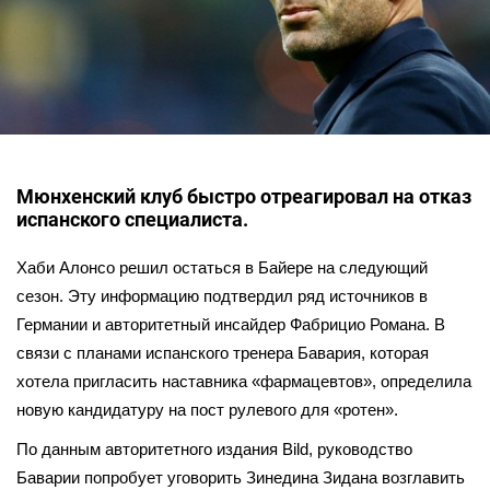
Мюнхенский клуб быстро отреагировал на отказ
испанского специалиста.
Хаби Алонсо решил остаться в Байере на следующий
сезон. Эту информацию подтвердил ряд источников в
Германии и авторитетный инсайдер Фабрицио Романа. В
связи с планами испанского тренера Бавария, которая
хотела пригласить наставника «фармацевтов», определила
новую кандидатуру на пост рулевого для «ротен».
По данным авторитетного издания Bild, руководство
Баварии попробует уговорить Зинедина Зидана возглавить