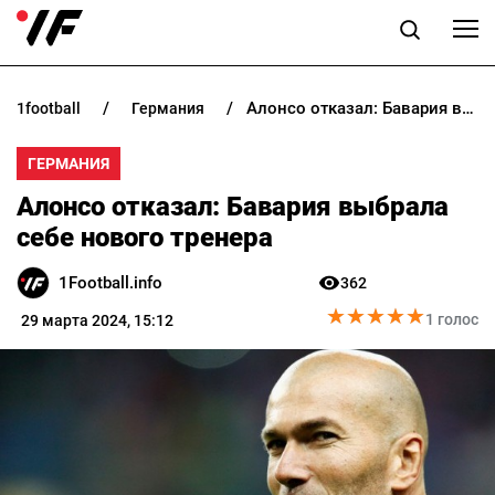
Алонсо отказал: Бавария выбрала себе нового тренера
1football
германия
НОВОСТИ
ГЕРМАНИЯ
ПРОГНОЗЫ
Алонсо отказал: Бавария выбрала
БУКМЕКЕРЫ
себе нового тренера
1Football.info
362
КАЗИНО
★
★
★
★
★
★
★
★
★
★
1 голос
29 марта 2024, 15:12
РАЗНОЕ