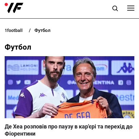
Футбол
1football
НОВИНИ
Футбол
ПРОГНОЗИ
БУКМЕКЕРИ
КАЗИНО
РІЗНЕ
RU
UK
Де Хеа розповів про паузу в кар'єрі та перехід до
Фіорентини