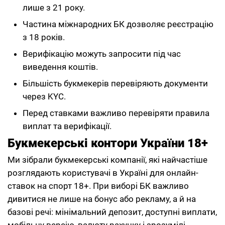
лише з 21 року.
Частина міжнародних БК дозволяє реєстрацію
з 18 років.
Верифікацію можуть запросити під час
виведення коштів.
Більшість букмекерів перевіряють документи
через KYC.
Перед ставками важливо перевіряти правила
виплат та верифікації.
Букмекерські контори України 18+
Ми зібрали букмекерські компанії, які найчастіше
розглядають користувачі в Україні для онлайн-
ставок на спорт 18+. При виборі БК важливо
дивитися не лише на бонус або рекламу, а й на
базові речі: мінімальний депозит, доступні виплати,