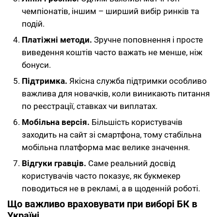
чемпіонатів, іншим – ширший вибір ринків та
подій.
Платіжні методи.
Зручне поповнення і просте
виведення коштів часто важать не менше, ніж
бонуси.
Підтримка.
Якісна служба підтримки особливо
важлива для новачків, коли виникають питання
по реєстрації, ставках чи виплатах.
Мобільна версія.
Більшість користувачів
заходить на сайт зі смартфона, тому стабільна
мобільна платформа має велике значення.
Відгуки гравців.
Саме реальний досвід
користувачів часто показує, як букмекер
поводиться не в рекламі, а в щоденній роботі.
Що важливо враховувати при виборі БК в
Україні