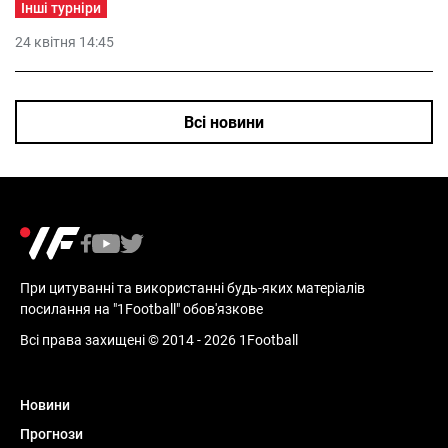
Інші турніри
24 квітня 14:45
Всі новини
При цитуванні та використанні будь-яких матеріалів
посилання на "1Football" обов'язкове
Всі права захищені © 2014 - 2026 1Football
Новини
Прогнози