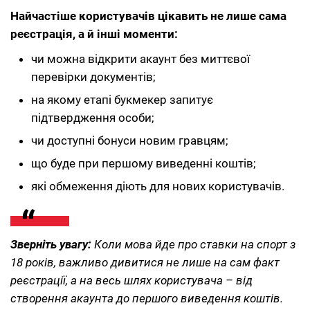
Найчастіше користувачів цікавить не лише сама
реєстрація, а й інші моменти:
чи можна відкрити акаунт без миттєвої
перевірки документів;
на якому етапі букмекер запитує
підтвердження особи;
чи доступні бонуси новим гравцям;
що буде при першому виведенні коштів;
які обмеження діють для нових користувачів.
Зверніть увагу:
Коли мова йде про ставки на спорт з
18 років, важливо дивитися не лише на сам факт
реєстрації, а на весь шлях користувача – від
створення акаунта до першого виведення коштів.