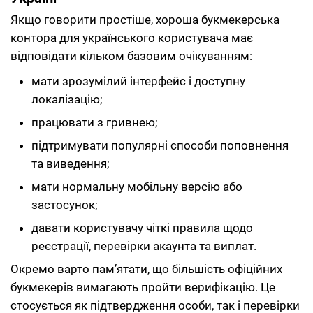
Якщо говорити простіше, хороша букмекерська
контора для українського користувача має
відповідати кільком базовим очікуванням:
мати зрозумілий інтерфейс і доступну
локалізацію;
працювати з гривнею;
підтримувати популярні способи поповнення
та виведення;
мати нормальну мобільну версію або
застосунок;
давати користувачу чіткі правила щодо
реєстрації, перевірки акаунта та виплат.
Окремо варто пам’ятати, що більшість офіційних
букмекерів вимагають пройти верифікацію. Це
стосується як підтвердження особи, так і перевірки