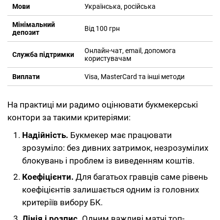
Мови
Українська, російська
Мінімальний
Від 100 грн
депозит
Онлайн-чат, email, допомога
Служба підтримки
користувачам
Виплати
Visa, MasterCard та інші методи
На практиці ми радимо оцінювати букмекерські
контори за такими критеріями:
Надійність.
Букмекер має працювати
зрозуміло: без дивних затримок, незрозумілих
блокувань і проблем із виведенням коштів.
Коефіцієнти.
Для багатьох гравців саме рівень
коефіцієнтів залишається одним із головних
критеріїв вибору БК.
Лінія і розпис.
Одним важливі матчі топ-