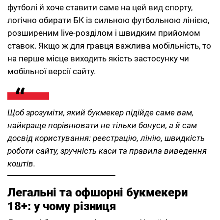
футболі й хоче ставити саме на цей вид спорту,
логічно обирати БК із сильною футбольною лінією,
розширеним live-розділом і швидким прийомом
ставок. Якщо ж для гравця важлива мобільність, то
на перше місце виходить якість застосунку чи
мобільної версії сайту.
Щоб зрозуміти, який букмекер підійде саме вам,
найкраще порівнювати не тільки бонуси, а й сам
досвід користування: реєстрацію, лінію, швидкість
роботи сайту, зручність каси та правила виведення
коштів.
Легальні та офшорні букмекери
18+: у чому різниця