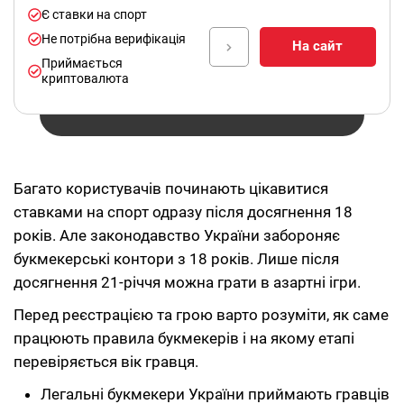
Є ставки на спорт
Не потрібна верифікація
На сайт
Приймається
криптовалюта
Багато користувачів починають цікавитися
ставками на спорт одразу після досягнення 18
років. Але законодавство України забороняє
букмекерські контори з 18 років. Лише після
досягнення 21-річчя можна грати в азартні ігри.
Перед реєстрацією та грою варто розуміти, як саме
працюють правила букмекерів і на якому етапі
перевіряється вік гравця.
Легальні букмекери України приймають гравців