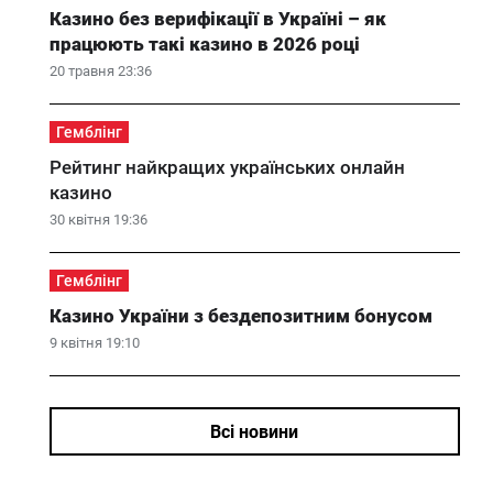
Казино без верифікації в Україні – як
працюють такі казино в 2026 році
20 травня 23:36
Гемблінг
Рейтинг найкращих українських онлайн
казино
30 квітня 19:36
Гемблінг
Казино України з бездепозитним бонусом
9 квітня 19:10
Всі новини