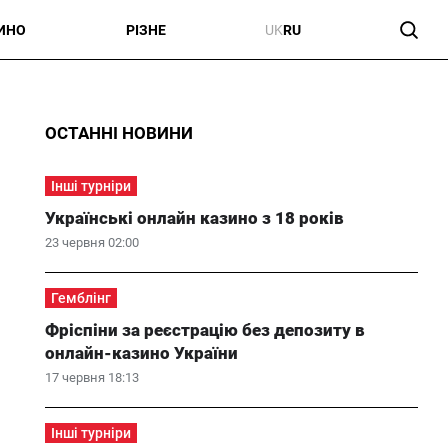
ИНО
РІЗНЕ
UK
RU
ОСТАННІ НОВИНИ
Інші турніри
Українські онлайн казино з 18 років
23 червня 02:00
Гемблінг
Фріспіни за реєстрацію без депозиту в
онлайн-казино України
17 червня 18:13
Інші турніри