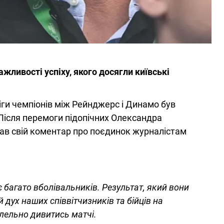
ливості успіху, якого досягли київські
Ліги чемпіонів між Рейнджерс і Динамо був
 Після перемоги підопічних Олександра
ав свій коментар про поєдинок журналістам
є багато вболівальників. Результат, який вони
 дух наших співвітчизників та бійців на
лельно дивитись матчі.