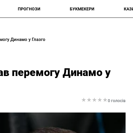
ПРОГНОЗИ
БУКМЕКЕРИ
КАЗ
огу Динамо у Глазго
в перемогу Динамо у
★
★
★
★
★
★
★
★
★
★
0 голосів