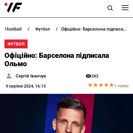
Офіційно: Барселона підписала Ольмо
1football
футбол
НОВИНИ
ФУТБОЛ
ПРОГНОЗИ
Офіційно: Барселона підписала
БУКМЕКЕРИ
Ольмо
Сергій Іванчук
262
КАЗИНО
★
★
★
★
★
★
★
★
★
★
1 голос
9 серпня 2024, 16:15
РІЗНЕ
RU
UK