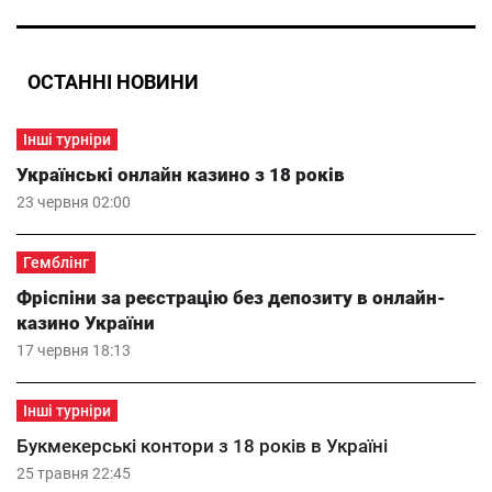
ОСТАННІ НОВИНИ
Інші турніри
Українські онлайн казино з 18 років
23 червня 02:00
Гемблінг
Фріспіни за реєстрацію без депозиту в онлайн-
казино України
17 червня 18:13
Інші турніри
Букмекерські контори з 18 років в Україні
25 травня 22:45