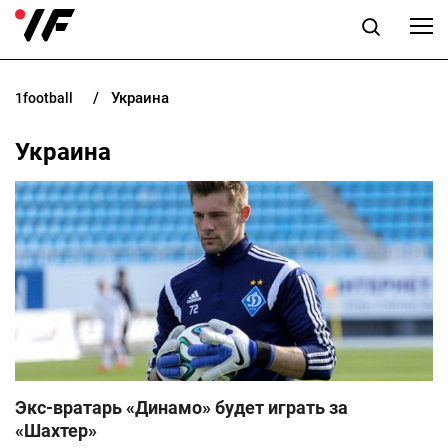
Украина
1football
НОВОСТИ
Украина
ПРОГНОЗЫ
БУКМЕКЕРЫ
КАЗИНО
РАЗНОЕ
UK
RU
Экс-вратарь «Динамо» будет играть за
«Шахтер»