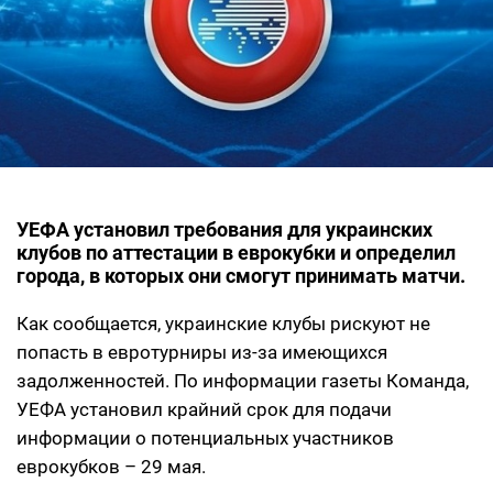
УЕФА установил требования для украинских
клубов по аттестации в еврокубки и определил
города, в которых они смогут принимать матчи.
Как сообщается, украинские клубы рискуют не
попасть в евротурниры из-за имеющихся
задолженностей. По информации газеты Команда,
УЕФА установил крайний срок для подачи
информации о потенциальных участников
еврокубков – 29 мая.