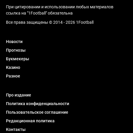
При цитировании и использовании любых материалов
ссылка на "1Football" обязательна
Все права защищены © 2014 - 2026 1Football
Новости
Прогнозы
Букмекеры
Казино
Разное
Про издание
Политика конфиденциальности
Пользовательское соглашение
Редакционная политика
Контакты