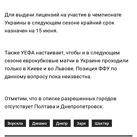
Для выдачи лицензий на участие в чемпионате
Украины в следующем сезоне крайний срок
назначен на 15 июня.
Также УЕФА настаивает, чтобы и в следующем
сезоне еврокубковые матчи в Украине проходили
только в Киеве и во Львове. Позиция ФФУ по
данному вопросу пока неизвестна.
Отметим, что в списке разрешенных городов
отсутствует Полтава и Днепропетровск.
Ворскла
Динамо
Днепр
Заря
Шахтер