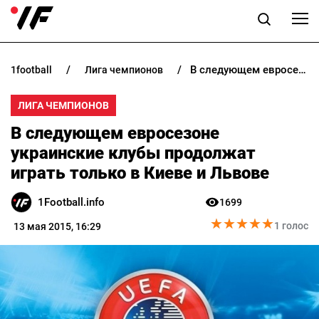
В следующем евросезоне украинские клубы продолжат играть только в Киеве и Львове
1football
лига чемпионов
НОВОСТИ
ЛИГА ЧЕМПИОНОВ
ПРОГНОЗЫ
В следующем евросезоне
БУКМЕКЕРЫ
украинские клубы продолжат
играть только в Киеве и Львове
КАЗИНО
1Football.info
1699
★
★
★
★
★
★
★
★
★
★
РАЗНОЕ
1 голос
13 мая 2015, 16:29