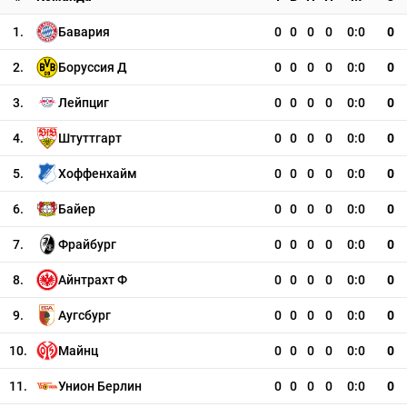
1.
Бавария
0
0
0
0
0:0
0
2.
Боруссия Д
0
0
0
0
0:0
0
3.
Лейпциг
0
0
0
0
0:0
0
4.
Штуттгарт
0
0
0
0
0:0
0
5.
Хоффенхайм
0
0
0
0
0:0
0
6.
Байер
0
0
0
0
0:0
0
7.
Фрайбург
0
0
0
0
0:0
0
8.
Айнтрахт Ф
0
0
0
0
0:0
0
9.
Аугсбург
0
0
0
0
0:0
0
10.
Майнц
0
0
0
0
0:0
0
11.
Унион Берлин
0
0
0
0
0:0
0