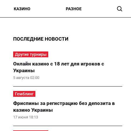
КАЗИНО
РАЗНОЕ
ПОСЛЕДНИЕ НОВОСТИ
Другие турниры
Онлайн казино с 18 лет для игроков с
Украины
5 августа 02:00
Гемблинг
Фриспины за регистрацию без депозита в
казино Украины
17 июня 18:13