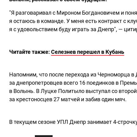
"Я разговаривал с Мироном Богдановичем и поня
я остаюсь в команде. У меня есть контракт с кл
я с удовольствием буду играть за Днепр", — цити
Читайте также:
Селезнев перешел в Кубань
Напомним, что после перехода из Черноморца в 
за днепропетровцев всего 16 поединков в Премье
в Волынь. В Луцке Политыло выступал со второй
за крестоносцев 27 матчей и забив один мяч.
В текущем сезоне УПЛ Днепр занимает 4-строчку,