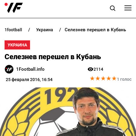
Селезнев перешел в Кубань
1football
украина
НОВОСТИ
УКРАИНА
ПРОГНОЗЫ
Селезнев перешел в Кубань
БУКМЕКЕРЫ
1Football.info
2114
★
★
★
★
★
★
★
★
★
★
КАЗИНО
1 голос
25 февраля 2016, 16:54
РАЗНОЕ