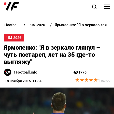
Ярмоленко: "Я в зеркало глянул – чуть постарел, лет на 35 где-то выгляжу"
1football
чм-2026
НОВОСТИ
ЧМ-2026
ПРОГНОЗЫ
Ярмоленко: "Я в зеркало глянул –
БУКМЕКЕРЫ
чуть постарел, лет на 35 где-то
выгляжу"
КАЗИНО
1Football.info
1776
★
★
★
★
★
★
★
★
★
★
РАЗНОЕ
1 голос
18 ноября 2015, 11:34