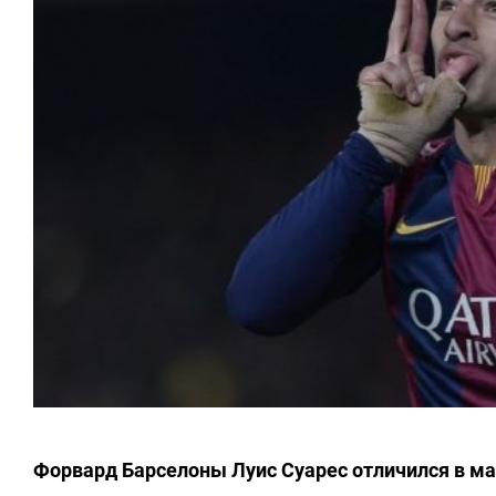
Форвард Барселоны Луис Суарес отличился в мат