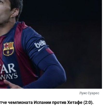
Луис Суарес
че чемпионата Испании против Хетафе (2:0).