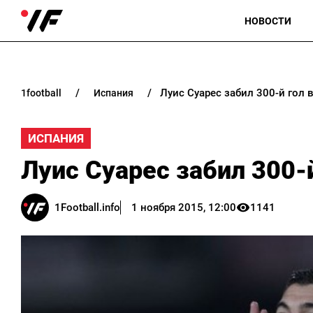
НОВОСТИ
Луис Суарес забил 300-й гол 
1football
испания
ИСПАНИЯ
Луис Суарес забил 300-й
1Football.info
1 ноября 2015, 12:00
1141