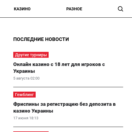
КАЗИНО
РАЗНОЕ
ПОСЛЕДНИЕ НОВОСТИ
Другие турниры
Онлайн казино с 18 лет для игроков с
Украины
5 августа 02:00
Гемблинг
Фриспины за регистрацию без депозита в
казино Украины
17 июня 18:13