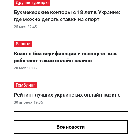
Другие турниры
Букмекерские конторы с 18 лет в Украине:
где можно делать ставки на спорт
25 мая 22:45
Разное
Казино без верификации и паспорта: как
работают такие онлайн казино
20 мая 23:36
Гемблинг
Рейтинг лучших украинских онлайн казино
30 апреля 19:36
Все новости