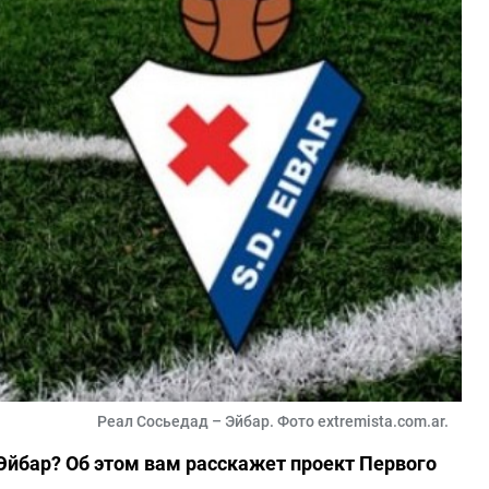
Реал Сосьедад – Эйбар. Фото extremista.com.ar.
 Эйбар? Об этом вам расскажет проект Первого