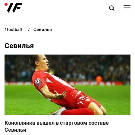
Севилья
1football
НОВОСТИ
Севилья
ПРОГНОЗЫ
БУКМЕКЕРЫ
КАЗИНО
РАЗНОЕ
UK
RU
Коноплянка вышел в стартовом составе
Севильи