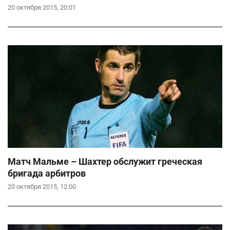
20 октября 2015, 20:01
Матч Мальме – Шахтер обслужит греческая
бригада арбитров
20 октября 2015, 12:00