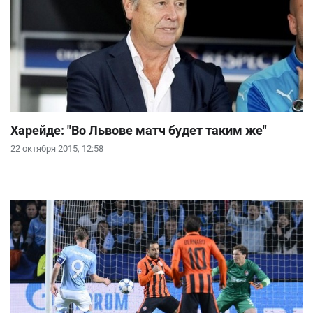
Харейде: "Во Львове матч будет таким же"
22 октября 2015, 12:58