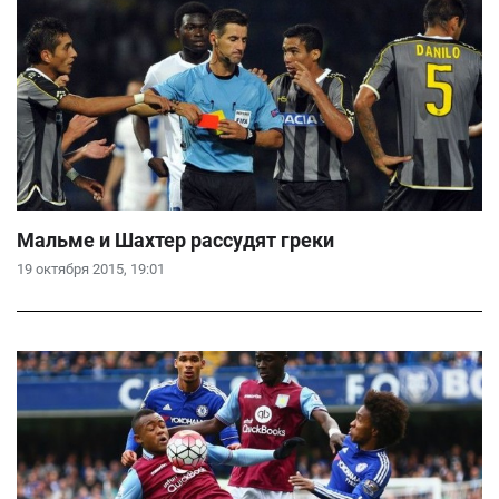
Мальме и Шахтер рассудят греки
19 октября 2015, 19:01