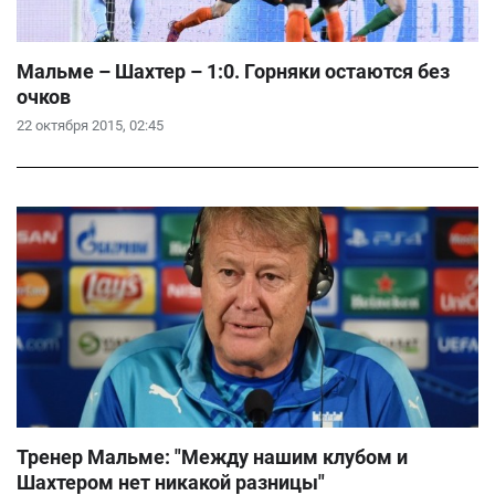
Мальме – Шахтер – 1:0. Горняки остаются без
очков
22 октября 2015, 02:45
Тренер Мальме: "Между нашим клубом и
Шахтером нет никакой разницы"