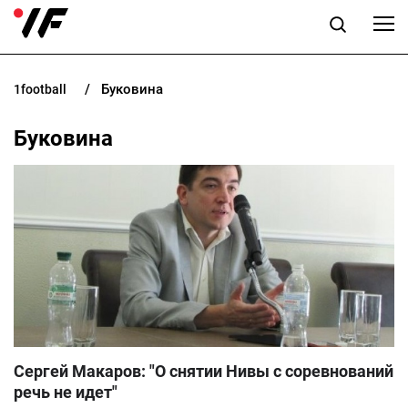
Буковина
1football
НОВОСТИ
Буковина
ПРОГНОЗЫ
БУКМЕКЕРЫ
КАЗИНО
РАЗНОЕ
UK
RU
Сергей Макаров: "О снятии Нивы с соревнований
речь не идет"