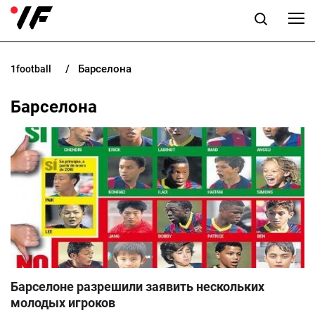
Барселона
1football
НОВОСТИ
Барселона
ПРОГНОЗЫ
БУКМЕКЕРЫ
КАЗИНО
РАЗНОЕ
UK
RU
Барселоне разрешили заявить нескольких
молодых игроков