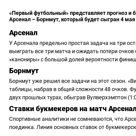
«Первый футбольный» представляет прогноз и б
Арсенал – Борнмут, который будет сыгран 4 мая
Арсенал
У Арсенала предельно простая задача на три ос
выиграть все три матча и ожидать потери очков
«канониры» с большой долей вероятности финиш
Борнмут
Борнмут уже решил все задачи на этот сезон. «
таблицы, набрав в общей сложности 48 очков. Ф
двух прошлых турах, обыграв Вулверхэмптон (1:0)
Ставки букмекеров на матч Арсена
Спортивные аналитики не сомневаются, что Арсе
поединка. Линия основных ставок от букмекерск