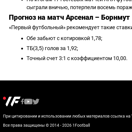
сыграли вничью, потерпели восемь пораж
Прогноз на матч Арсенал – Борнмут
«Первый футбольный» рекомендует такие ставки 
Обе забьют с котировкой 1,78;
ТБ(3,5) голов за 1,92;
Точный счет 3:1 с коэффициентом 10,00.
При цитировании и использовании любых материалов ссылка на "
Все права защищены © 2014 - 2026 1Football