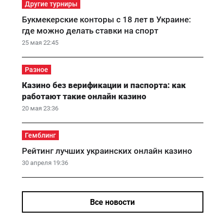
Другие турниры
Букмекерские конторы с 18 лет в Украине:
где можно делать ставки на спорт
25 мая 22:45
Разное
Казино без верификации и паспорта: как
работают такие онлайн казино
20 мая 23:36
Гемблинг
Рейтинг лучших украинских онлайн казино
30 апреля 19:36
Все новости