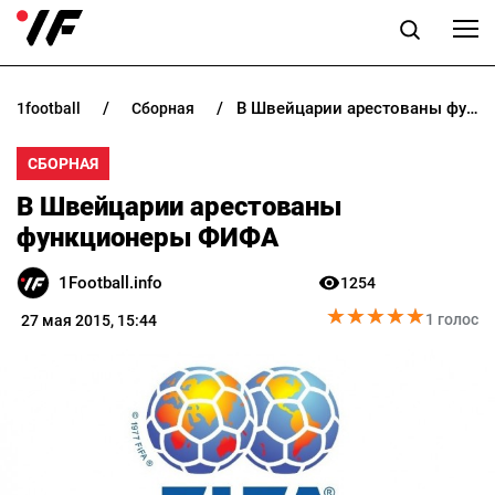
В Швейцарии арестованы функционеры ФИФА
1football
сборная
НОВОСТИ
СБОРНАЯ
ПРОГНОЗЫ
В Швейцарии арестованы
БУКМЕКЕРЫ
функционеры ФИФА
1Football.info
1254
КАЗИНО
★
★
★
★
★
★
★
★
★
★
1 голос
27 мая 2015, 15:44
РАЗНОЕ