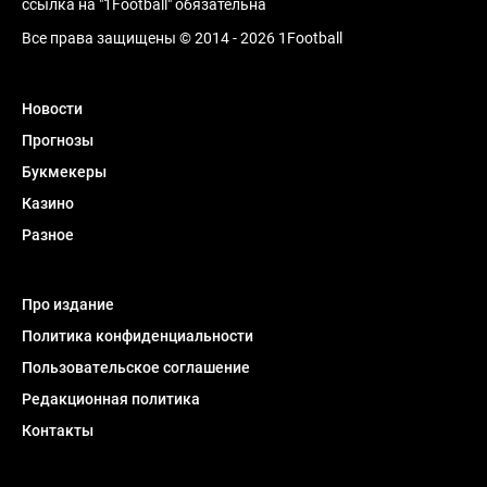
ссылка на "1Football" обязательна
Все права защищены © 2014 - 2026 1Football
Новости
Прогнозы
Букмекеры
Казино
Разное
Про издание
Политика конфиденциальности
Пользовательское соглашение
Редакционная политика
Контакты