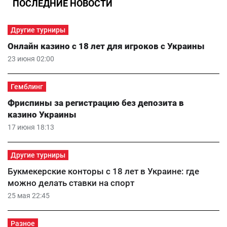
ПОСЛЕДНИЕ НОВОСТИ
Другие турниры
Онлайн казино с 18 лет для игроков с Украины
23 июня 02:00
Гемблинг
Фриспины за регистрацию без депозита в
казино Украины
17 июня 18:13
Другие турниры
Букмекерские конторы с 18 лет в Украине: где
можно делать ставки на спорт
25 мая 22:45
Разное