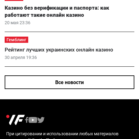
Казино без верификации и паспорта: как
работают такие онлайн казино
20 мая 23:36
Гемблинг
Рейтинг лучших украинских онлайн казино
30 апреля 19:36
Все новости
При цитировании и использовании любых материалов