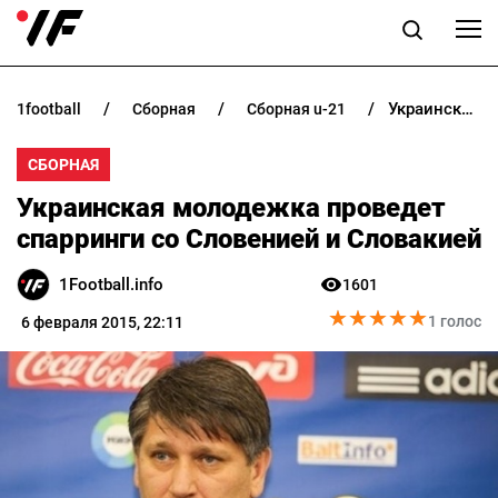
Украинская молодежка проведет спарринги со Словенией и Словакией
1football
сборная
сборная u-21
НОВОСТИ
СБОРНАЯ
ПРОГНОЗЫ
Украинская молодежка проведет
БУКМЕКЕРЫ
спарринги со Словенией и Словакией
1Football.info
1601
КАЗИНО
★
★
★
★
★
★
★
★
★
★
1 голос
6 февраля 2015, 22:11
РАЗНОЕ