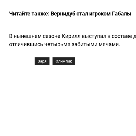
Читайте также:
Вернидуб стал игроком Габалы
В нынешнем сезоне Кирилл выступал в составе д
отличившись четырьмя забитыми мячами.
Заря
Олимпик