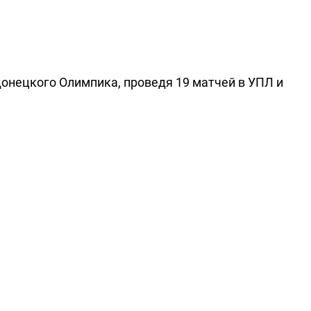
онецкого Олимпика, проведя 19 матчей в УПЛ и