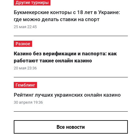
Другие турниры
Букмекерские конторы с 18 лет в Украине:
где можно делать ставки на спорт
25 мая 22:45
Разное
Казино без верификации и паспорта: как
работают такие онлайн казино
20 мая 23:36
Гемблинг
Рейтинг лучших украинских онлайн казино
30 апреля 19:36
Все новости