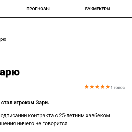
ПРОГНОЗЫ
БУКМЕКЕРЫ
арю
Зарю
★
★
★
★
★
★
★
★
★
★
1 голос
стал игроком Зари.
подписании контракта с 25-летним хавбеком
шения ничего не говорится.