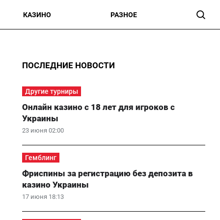
КАЗИНО
РАЗНОЕ
ПОСЛЕДНИЕ НОВОСТИ
Другие турниры
Онлайн казино с 18 лет для игроков с
Украины
23 июня 02:00
Гемблинг
Фриспины за регистрацию без депозита в
казино Украины
17 июня 18:13