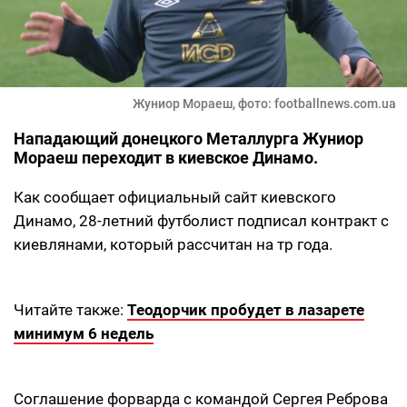
Жуниор Мораеш, фото: footballnews.com.ua
Нападающий донецкого Металлурга Жуниор
Мораеш переходит в киевское Динамо.
Как сообщает официальный сайт киевского
Динамо, 28-летний футболист подписал контракт с
киевлянами, который рассчитан на тр года.
Читайте также:
Теодорчик пробудет в лазарете
минимум 6 недель
Соглашение форварда с командой Сергея Реброва