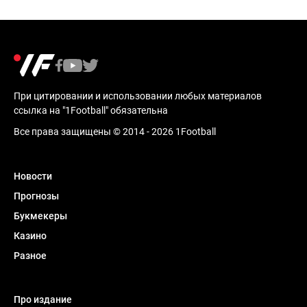
При цитировании и использовании любых материалов
ссылка на "1Football" обязательна
Все права защищены © 2014 - 2026 1Football
Новости
Прогнозы
Букмекеры
Казино
Разное
Про издание