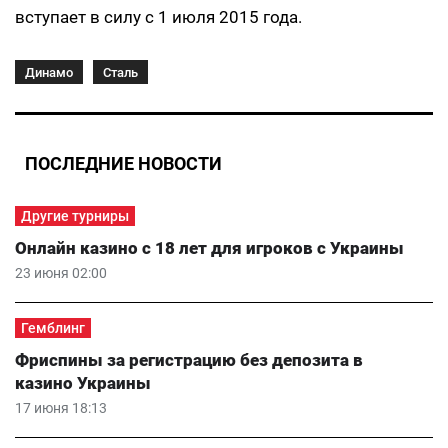
вступает в силу с 1 июля 2015 года.
Динамо
Сталь
ПОСЛЕДНИЕ НОВОСТИ
Другие турниры
Онлайн казино с 18 лет для игроков с Украины
23 июня 02:00
Гемблинг
Фриспины за регистрацию без депозита в
казино Украины
17 июня 18:13