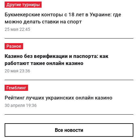
Другие турниры
Букмекерские конторы с 18 лет в Украине: где
можно делать ставки на спорт
25 мая 22:45
Разное
Казино без верификации и паспорта: как
работают такие онлайн казино
20 мая 23:36
Гемблинг
Рейтинг лучших украинских онлайн казино
30 апреля 19:36
Все новости