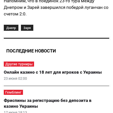
Напомним, что в поединок 23-го тура между
Днепром и Зарей завершился победой луганчан со
счетом 2:0.
Днепр
Заря
ПОСЛЕДНИЕ НОВОСТИ
Другие турниры
Онлайн казино с 18 лет для игроков с Украины
23 июня 02:00
Гемблинг
Фриспины за регистрацию без депозита в
казино Украины
17 июня 18:13