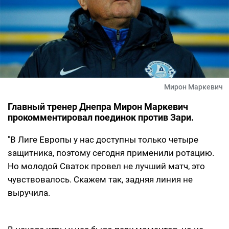
Мирон Маркевич
Главный тренер Днепра Мирон Маркевич
прокомментировал поединок против Зари.
"В Лиге Европы у нас доступны только четыре
защитника, поэтому сегодня применили ротацию.
Но молодой Сваток провел не лучший матч, это
чувствовалось. Скажем так, задняя линия не
выручила.