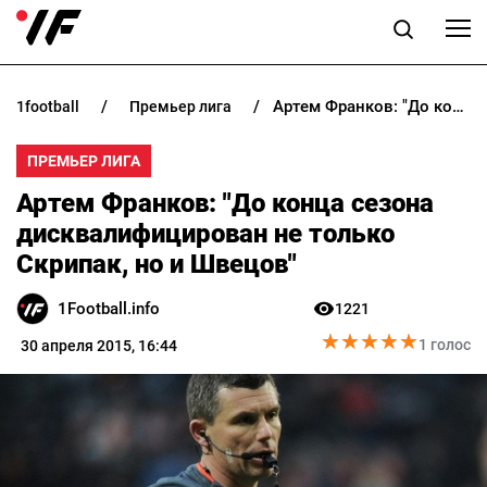
Артем Франков: "До конца сезона дисквалифицирован не только Скрипак, но и Швецов"
1football
премьер лига
НОВОСТИ
ПРЕМЬЕР ЛИГА
ПРОГНОЗЫ
Артем Франков: "До конца сезона
БУКМЕКЕРЫ
дисквалифицирован не только
Скрипак, но и Швецов"
КАЗИНО
1Football.info
1221
★
★
★
★
★
★
★
★
★
★
РАЗНОЕ
1 голос
30 апреля 2015, 16:44