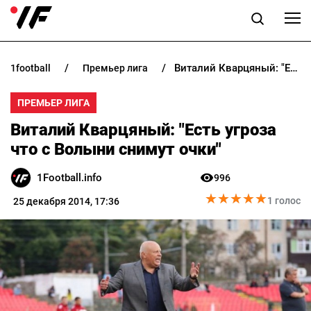
Виталий Кварцяный: "Есть угроза что с Волыни снимут очки"
1football
премьер лига
НОВОСТИ
ПРЕМЬЕР ЛИГА
ПРОГНОЗЫ
Виталий Кварцяный: "Есть угроза
БУКМЕКЕРЫ
что с Волыни снимут очки"
1Football.info
996
КАЗИНО
★
★
★
★
★
★
★
★
★
★
1 голос
25 декабря 2014, 17:36
РАЗНОЕ