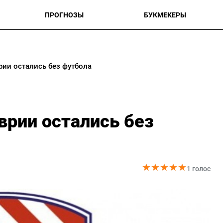
ПРОГНОЗЫ
БУКМЕКЕРЫ
ии остались без футбола
рии остались без
★
★
★
★
★
★
★
★
★
★
1 голос