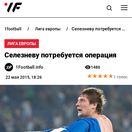
Селезневу потребуется операция
1football
лига европы
НОВОСТИ
ЛИГА ЕВРОПЫ
ПРОГНОЗЫ
Селезневу потребуется операция
БУКМЕКЕРЫ
1Football.info
1486
★
★
★
★
★
★
★
★
★
★
КАЗИНО
1 голос
22 мая 2015, 18:26
РАЗНОЕ