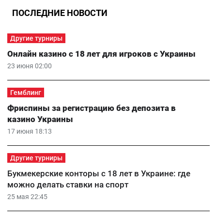
ПОСЛЕДНИЕ НОВОСТИ
Другие турниры
Онлайн казино с 18 лет для игроков с Украины
23 июня 02:00
Гемблинг
Фриспины за регистрацию без депозита в
казино Украины
17 июня 18:13
Другие турниры
Букмекерские конторы с 18 лет в Украине: где
можно делать ставки на спорт
25 мая 22:45