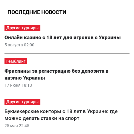
ПОСЛЕДНИЕ НОВОСТИ
Другие турниры
Онлайн казино с 18 лет для игроков с Украины
5 августа 02:00
Гемблинг
Фриспины за регистрацию без депозита в
казино Украины
17 июня 18:13
Другие турниры
Букмекерские конторы с 18 лет в Украине: где
можно делать ставки на спорт
25 мая 22:45