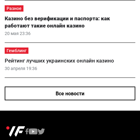
Разное
Казино без верификации и паспорта: как
работают такие онлайн казино
20 мая 23:36
Гемблинг
Рейтинг лучших украинских онлайн казино
30 апреля 19:36
Все новости