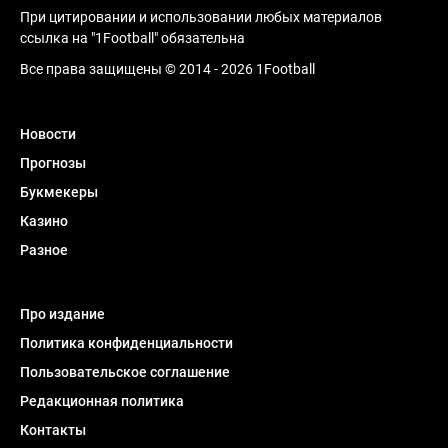
При цитировании и использовании любых материалов
ссылка на "1Football" обязательна
Все права защищены © 2014 - 2026 1Football
Новости
Прогнозы
Букмекеры
Казино
Разное
Про издание
Политика конфиденциальности
Пользовательское соглашение
Редакционная политика
Контакты